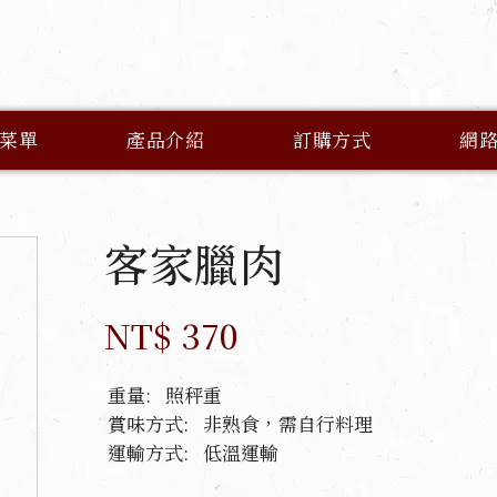
菜單
產品介紹
訂購方式
網
客家臘肉
NT$ 370
重量:
照秤重
賞味方式:
非熟食，需自行料理
運輸方式:
低溫運輸